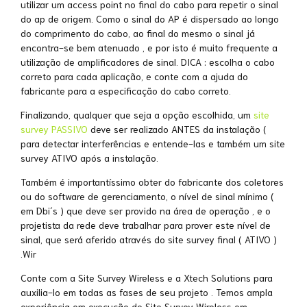
utilizar um access point no final do cabo para repetir o sinal
do ap de origem. Como o sinal do AP é dispersado ao longo
do comprimento do cabo, ao final do mesmo o sinal já
encontra-se bem atenuado , e por isto é muito frequente a
utilização de amplificadores de sinal. DICA : escolha o cabo
correto para cada aplicação, e conte com a ajuda do
fabricante para a especificação do cabo correto.
Finalizando, qualquer que seja a opção escolhida, um
site
survey PASSIVO
deve ser realizado ANTES da instalação (
para detectar interferências e entende-las e também um site
survey ATIVO após a instalação.
Também é importantíssimo obter do fabricante dos coletores
ou do software de gerenciamento, o nível de sinal mínimo (
em Dbi´s ) que deve ser provido na área de operação , e o
projetista da rede deve trabalhar para prover este nível de
sinal, que será aferido através do site survey final ( ATIVO )
.Wir
Conte com a Site Survey Wireless e a Xtech Solutions para
auxilia-lo em todas as fases de seu projeto . Temos ampla
experiência em execução de Site Survey Wireless em