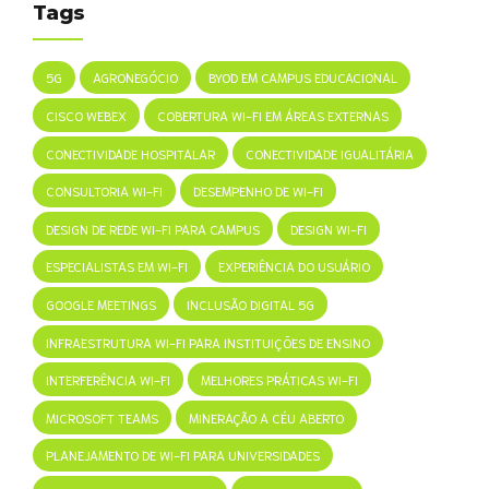
Tags
5G
AGRONEGÓCIO
BYOD EM CAMPUS EDUCACIONAL
CISCO WEBEX
COBERTURA WI-FI EM ÁREAS EXTERNAS
CONECTIVIDADE HOSPITALAR
CONECTIVIDADE IGUALITÁRIA
CONSULTORIA WI-FI
DESEMPENHO DE WI-FI
DESIGN DE REDE WI-FI PARA CAMPUS
DESIGN WI-FI
ESPECIALISTAS EM WI-FI
EXPERIÊNCIA DO USUÁRIO
GOOGLE MEETINGS
INCLUSÃO DIGITAL 5G
INFRAESTRUTURA WI-FI PARA INSTITUIÇÕES DE ENSINO
INTERFERÊNCIA WI-FI
MELHORES PRÁTICAS WI-FI
MICROSOFT TEAMS
MINERAÇÃO A CÉU ABERTO
PLANEJAMENTO DE WI-FI PARA UNIVERSIDADES