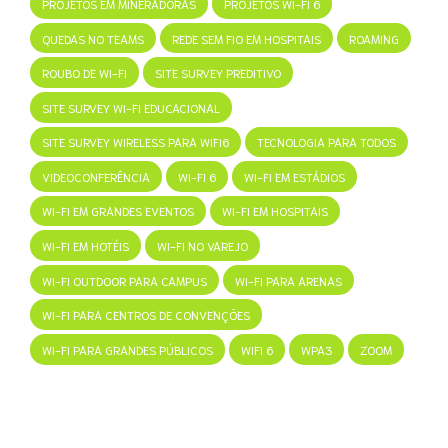
PROJETOS EM MINERADORAS
PROJETOS WI-FI 6
QUEDAS NO TEAMS
REDE SEM FIO EM HOSPITAIS
ROAMING
ROUBO DE WI-FI
SITE SURVEY PREDITIVO
SITE SURVEY WI-FI EDUCACIONAL
SITE SURVEY WIRELESS PARA WIFI6
TECNOLOGIA PARA TODOS
VIDEOCONFERÊNCIA
WI-FI 6
WI-FI EM ESTÁDIOS
WI-FI EM GRANDES EVENTOS
WI-FI EM HOSPITAIS
WI-FI EM HOTÉIS
WI-FI NO VAREJO
WI-FI OUTDOOR PARA CAMPUS
WI-FI PARA ARENAS
WI-FI PARA CENTROS DE CONVENÇÕES
WI-FI PARA GRANDES PÚBLICOS
WIFI 6
WPA3
ZOOM