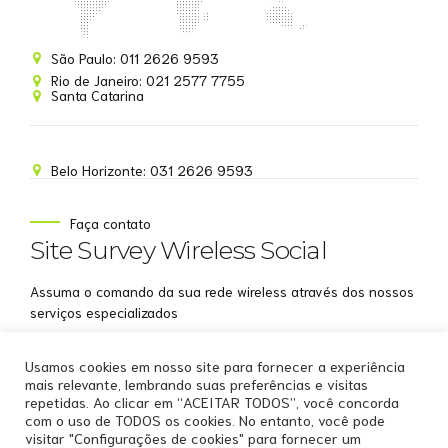
Site Survey Wireless
São Paulo: 011 2626 9593
Online agora
Rio de Janeiro: 021 2577 7755
Santa Catarina
Belo Horizonte: 031 2626 9593
NOME
Faça contato
Site Survey Wireless Social
EMAIL
Assuma o comando da sua rede wireless através dos nossos
WHATSAPP
serviços especializados
Aceito receber comunicações da Site Survey
Usamos cookies em nosso site para fornecer a experiência
Wireless
mais relevante, lembrando suas preferências e visitas
repetidas. Ao clicar em “ACEITAR TODOS”, você concorda
Iniciar conversa
com o uso de TODOS os cookies. No entanto, você pode
visitar "Configurações de cookies" para fornecer um