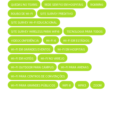
QUEDAS NO TEAMS
REDE SEM FIO EM HOSPITAIS
ROAMING
ROUBO DE WI-FI
SITE SURVEY PREDITIVO
SITE SURVEY WI-FI EDUCACIONAL
SITE SURVEY WIRELESS PARA WIFI6
TECNOLOGIA PARA TODOS
VIDEOCONFERÊNCIA
WI-FI 6
WI-FI EM ESTÁDIOS
WI-FI EM GRANDES EVENTOS
WI-FI EM HOSPITAIS
WI-FI EM HOTÉIS
WI-FI NO VAREJO
WI-FI OUTDOOR PARA CAMPUS
WI-FI PARA ARENAS
WI-FI PARA CENTROS DE CONVENÇÕES
WI-FI PARA GRANDES PÚBLICOS
WIFI 6
WPA3
ZOOM