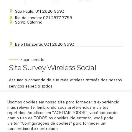
Site Survey Wireless
São Paulo: 011 2626 9593
Online agora
Rio de Janeiro: 021 2577 7755
Santa Catarina
Belo Horizonte: 031 2626 9593
NOME
Faça contato
Site Survey Wireless Social
EMAIL
Assuma o comando da sua rede wireless através dos nossos
WHATSAPP
serviços especializados
Aceito receber comunicações da Site Survey
Usamos cookies em nosso site para fornecer a experiência
Wireless
mais relevante, lembrando suas preferências e visitas
repetidas. Ao clicar em “ACEITAR TODOS”, você concorda
Iniciar conversa
com o uso de TODOS os cookies. No entanto, você pode
visitar "Configurações de cookies" para fornecer um
consentimento controlado.
Copyright by
Site Survey Wireless
.