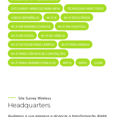
SITE SURVEY WIRELESS PARA WIFI6
TECNOLOGIA PARA TODOS
VIDEOCONFERÊNCIA
WI-FI 6
WI-FI EM ESTÁDIOS
WI-FI EM GRANDES EVENTOS
WI-FI EM HOSPITAIS
WI-FI EM HOTÉIS
WI-FI NO VAREJO
WI-FI OUTDOOR PARA CAMPUS
WI-FI PARA ARENAS
WI-FI PARA CENTROS DE CONVENÇÕES
WI-FI PARA GRANDES PÚBLICOS
WIFI 6
WPA3
ZOOM
Site Survey Wireless
Headquarters
Ajudamos a sua empresa a alcançar a transformação digital