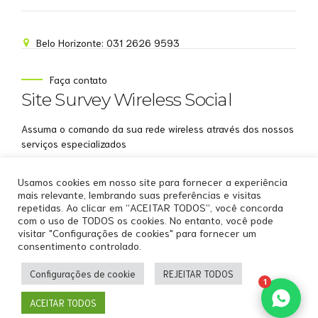
Belo Horizonte: 031 2626 9593
NOME
Faça contato
Site Survey Wireless Social
EMAIL
Assuma o comando da sua rede wireless através dos nossos
WHATSAPP
serviços especializados
Aceito receber comunicações da Site Survey
Usamos cookies em nosso site para fornecer a experiência
Wireless
mais relevante, lembrando suas preferências e visitas
repetidas. Ao clicar em “ACEITAR TODOS”, você concorda
Iniciar conversa
com o uso de TODOS os cookies. No entanto, você pode
visitar "Configurações de cookies" para fornecer um
consentimento controlado.
Copyright by
Site Survey Wireless
.
Configurações de cookie
REJEITAR TODOS
Home
Sobre Nós
Serviços WiFi Profissionais
1
Soluções WiFi Profissionais
Recursos
Cases
Clientes
ACEITAR TODOS
Contato
Back to top