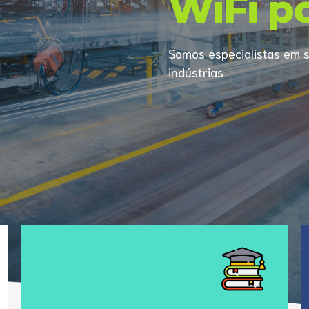
WiFi po
Somos especialistas em s
indústrias