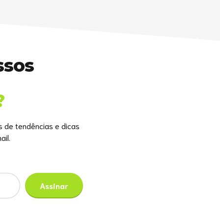
ssos
?
s de tendências e dicas
il.