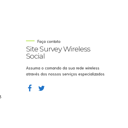
Site Survey Wireless
Online agora
Faça contato
Site Survey Wireless
NOME
Social
EMAIL
Assuma o comando da sua rede wireless
através dos nossos serviços especializados
5
WHATSAPP
3
Aceito receber comunicações da Site Survey
Wireless
Iniciar conversa