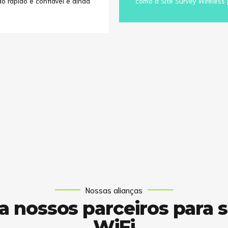
 rápido e confiável e ainda
como a Site Survey Wireless
Nossas alianças
 nossos parceiros para 
WiFi