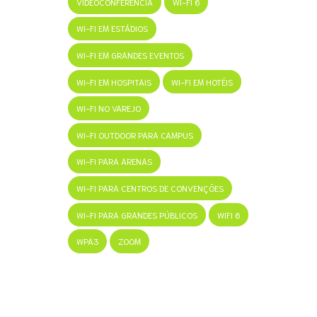
VIDEOCONFERÊNCIA
WI-FI 6
WI-FI EM ESTÁDIOS
WI-FI EM GRANDES EVENTOS
ing
WI-FI EM HOSPITAIS
WI-FI EM HOTÉIS
WI-FI NO VAREJO
WI-FI OUTDOOR PARA CAMPUS
WI-FI PARA ARENAS
WI-FI PARA CENTROS DE CONVENÇÕES
WI-FI PARA GRANDES PÚBLICOS
WIFI 6
WPA3
ZOOM