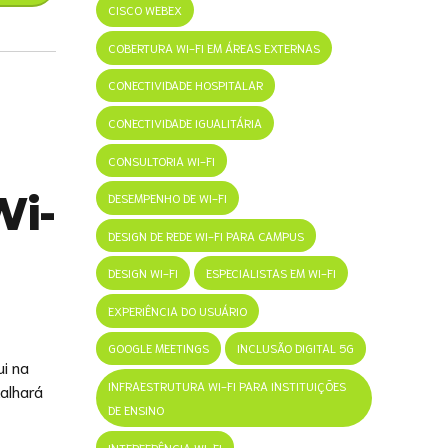
CISCO WEBEX
COBERTURA WI-FI EM ÁREAS EXTERNAS
CONECTIVIDADE HOSPITALAR
CONECTIVIDADE IGUALITÁRIA
CONSULTORIA WI-FI
Wi-
DESEMPENHO DE WI-FI
DESIGN DE REDE WI-FI PARA CAMPUS
DESIGN WI-FI
ESPECIALISTAS EM WI-FI
EXPERIÊNCIA DO USUÁRIO
GOOGLE MEETINGS
INCLUSÃO DIGITAL 5G
ui na
INFRAESTRUTURA WI-FI PARA INSTITUIÇÕES
talhará
DE ENSINO
INTERFERÊNCIA WI-FI