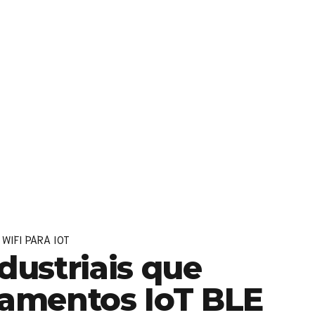
ação e com isso muitas interferências industriais. No entanto,
a a comunicação...
Continue read