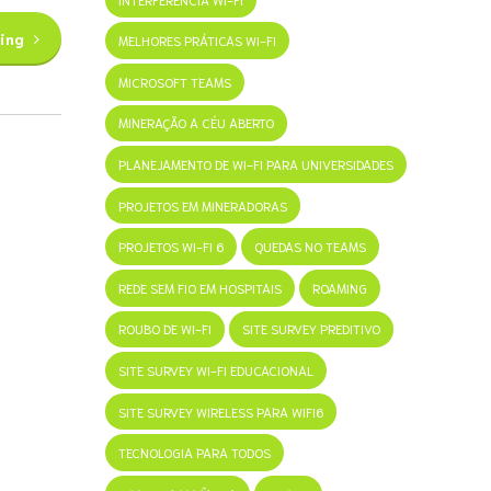
ing
MELHORES PRÁTICAS WI-FI
MICROSOFT TEAMS
MINERAÇÃO A CÉU ABERTO
PLANEJAMENTO DE WI-FI PARA UNIVERSIDADES
PROJETOS EM MINERADORAS
PROJETOS WI-FI 6
QUEDAS NO TEAMS
REDE SEM FIO EM HOSPITAIS
ROAMING
ROUBO DE WI-FI
SITE SURVEY PREDITIVO
SITE SURVEY WI-FI EDUCACIONAL
SITE SURVEY WIRELESS PARA WIFI6
TECNOLOGIA PARA TODOS
vos,