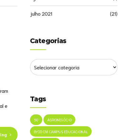
julho 2021
(21)
Categorias
íram
Tags
al e
5G
AGRONEGÓCIO
BYOD EM CAMPUS EDUCACIONAL
ing