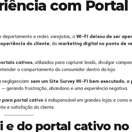
riência com Portal
e departamento e redes varejistas, o
Wi-Fi deixou de ser ape
experiência do cliente
, do
marketing digital no ponto de v
portais cativos
, utilizados para capturar leads, divulgar campa
 entender o comportamento do consumidor dentro da loja.
a negligenciam:
sem um Site Survey Wi-Fi bem executado, o 
a
— gerando frustração, abandono e uma experiência negativa.
y para portal cativo
é indispensável em grandes lojas e como e
e e satisfação do cliente.
i e do portal cativo no