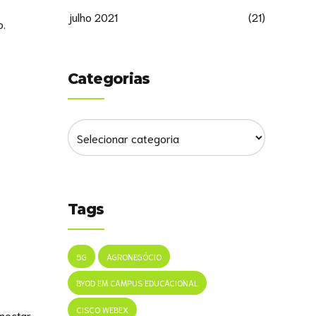
julho 2021
(21)
o.
Categorias
Tags
5G
AGRONEGÓCIO
BYOD EM CAMPUS EDUCACIONAL
CISCO WEBEX
nectar.