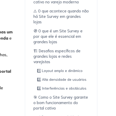
cativo no varejo moderno
⚠️ O que acontece quando não
há Site Survey em grandes
lojas
🧭 O que é um Site Survey e
nas um
por que ele é essencial em
enda
e
grandes lojas
🏗️ Desafios específicos de
nhas,
grandes lojas e redes
varejistas
1️⃣ Layout amplo e dinâmico
portal
2️⃣ Alta densidade de usuários
le
3️⃣ Interferências e obstáculos
🎯 Como o Site Survey garante
o bom funcionamento do
portal cativo