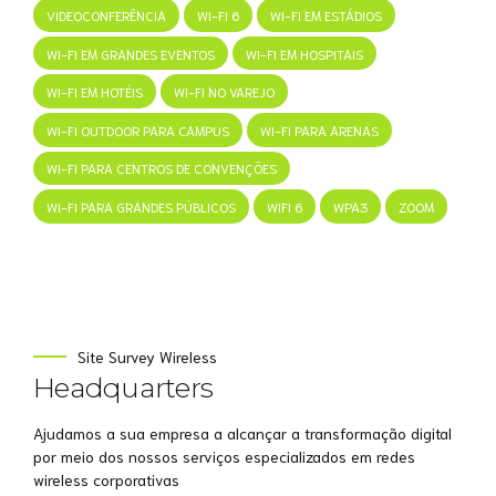
VIDEOCONFERÊNCIA
WI-FI 6
WI-FI EM ESTÁDIOS
WI-FI EM GRANDES EVENTOS
WI-FI EM HOSPITAIS
WI-FI EM HOTÉIS
WI-FI NO VAREJO
WI-FI OUTDOOR PARA CAMPUS
WI-FI PARA ARENAS
WI-FI PARA CENTROS DE CONVENÇÕES
WI-FI PARA GRANDES PÚBLICOS
WIFI 6
WPA3
ZOOM
Site Survey Wireless
Headquarters
Ajudamos a sua empresa a alcançar a transformação digital
por meio dos nossos serviços especializados em redes
wireless corporativas