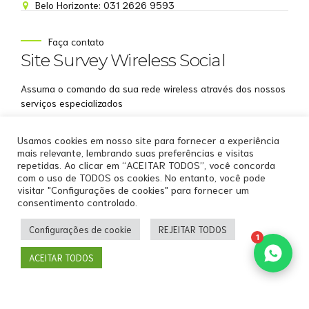
Belo Horizonte: 031 2626 9593
NOME
Faça contato
Site Survey Wireless Social
EMAIL
Assuma o comando da sua rede wireless através dos nossos
WHATSAPP
serviços especializados
Aceito receber comunicações da Site Survey
Usamos cookies em nosso site para fornecer a experiência
Wireless
mais relevante, lembrando suas preferências e visitas
repetidas. Ao clicar em “ACEITAR TODOS”, você concorda
Iniciar conversa
com o uso de TODOS os cookies. No entanto, você pode
visitar "Configurações de cookies" para fornecer um
consentimento controlado.
Copyright by
Site Survey Wireless
.
Configurações de cookie
REJEITAR TODOS
Home
Sobre Nós
Serviços WiFi Profissionais
1
Soluções WiFi Profissionais
Recursos
Cases
Clientes
ACEITAR TODOS
Contato
Back to top