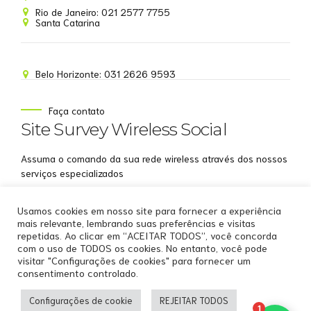
Rio de Janeiro: 021 2577 7755
Santa Catarina
Belo Horizonte: 031 2626 9593
NOME
Faça contato
Site Survey Wireless Social
EMAIL
Assuma o comando da sua rede wireless através dos nossos
WHATSAPP
serviços especializados
Aceito receber comunicações da Site Survey
Usamos cookies em nosso site para fornecer a experiência
Wireless
mais relevante, lembrando suas preferências e visitas
repetidas. Ao clicar em “ACEITAR TODOS”, você concorda
Iniciar conversa
com o uso de TODOS os cookies. No entanto, você pode
visitar "Configurações de cookies" para fornecer um
consentimento controlado.
Copyright by
Site Survey Wireless
.
Configurações de cookie
REJEITAR TODOS
Home
Sobre Nós
Serviços WiFi Profissionais
1