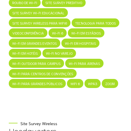
ROUBO DE WI-FI
SITE SURVEY PREDITIVO
SITE SURVEY WI-FI EDUCACIONAL
SITE SURVEY WIRELESS PARA WIFI6
TECNOLOGIA PARA TODOS
VIDEOCONFERÊNCIA
WI-FI 6
WI-FI EM ESTÁDIOS
WI-FI EM GRANDES EVENTOS
WI-FI EM HOSPITAIS
WI-FI EM HOTÉIS
WI-FI NO VAREJO
WI-FI OUTDOOR PARA CAMPUS
WI-FI PARA ARENAS
WI-FI PARA CENTROS DE CONVENÇÕES
WI-FI PARA GRANDES PÚBLICOS
WIFI 6
WPA3
ZOOM
Site Survey Wireless