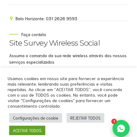
Belo Horizonte: 031 2626 9593
NOME
Faça contato
Site Survey Wireless Social
EMAIL
Assuma o comando da sua rede wireless através dos nossos
WHATSAPP
serviços especializados
Aceito receber comunicações da Site Survey
Usamos cookies em nosso site para fornecer a experiência
Wireless
mais relevante, lembrando suas preferências e visitas
repetidas. Ao clicar em “ACEITAR TODOS”, você concorda
Iniciar conversa
com o uso de TODOS os cookies. No entanto, você pode
visitar "Configurações de cookies" para fornecer um
consentimento controlado.
Copyright by
Site Survey Wireless
.
Configurações de cookie
REJEITAR TODOS
Home
Sobre Nós
Serviços WiFi Profissionais
1
Soluções WiFi Profissionais
Recursos
Cases
Clientes
ACEITAR TODOS
Contato
Back to top