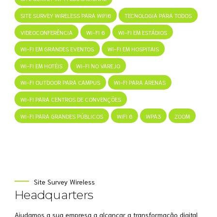
SITE SURVEY WIRELESS PARA WIFI6
TECNOLOGIA PARA TODOS
VIDEOCONFERÊNCIA
WI-FI 6
WI-FI EM ESTÁDIOS
WI-FI EM GRANDES EVENTOS
WI-FI EM HOSPITAIS
WI-FI EM HOTÉIS
WI-FI NO VAREJO
WI-FI OUTDOOR PARA CAMPUS
WI-FI PARA ARENAS
WI-FI PARA CENTROS DE CONVENÇÕES
WI-FI PARA GRANDES PÚBLICOS
WIFI 6
WPA3
ZOOM
Site Survey Wireless
Headquarters
Ajudamos a sua empresa a alcançar a transformação digital