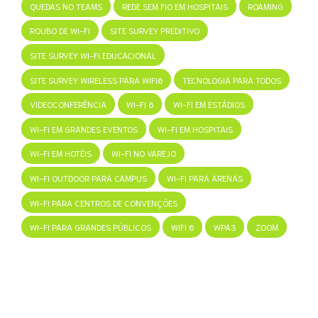
QUEDAS NO TEAMS
REDE SEM FIO EM HOSPITAIS
ROAMING
ROUBO DE WI-FI
SITE SURVEY PREDITIVO
SITE SURVEY WI-FI EDUCACIONAL
SITE SURVEY WIRELESS PARA WIFI6
TECNOLOGIA PARA TODOS
VIDEOCONFERÊNCIA
WI-FI 6
WI-FI EM ESTÁDIOS
WI-FI EM GRANDES EVENTOS
WI-FI EM HOSPITAIS
WI-FI EM HOTÉIS
WI-FI NO VAREJO
WI-FI OUTDOOR PARA CAMPUS
WI-FI PARA ARENAS
WI-FI PARA CENTROS DE CONVENÇÕES
WI-FI PARA GRANDES PÚBLICOS
WIFI 6
WPA3
ZOOM