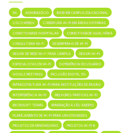
5G
AGRONEGÓCIO
BYOD EM CAMPUS EDUCACIONAL
CISCO WEBEX
COBERTURA WI-FI EM ÁREAS EXTERNAS
CONECTIVIDADE HOSPITALAR
CONECTIVIDADE IGUALITÁRIA
CONSULTORIA WI-FI
DESEMPENHO DE WI-FI
DESIGN DE REDE WI-FI PARA CAMPUS
DESIGN WI-FI
ESPECIALISTAS EM WI-FI
EXPERIÊNCIA DO USUÁRIO
GOOGLE MEETINGS
INCLUSÃO DIGITAL 5G
INFRAESTRUTURA WI-FI PARA INSTITUIÇÕES DE ENSINO
INTERFERÊNCIA WI-FI
MELHORES PRÁTICAS WI-FI
MICROSOFT TEAMS
MINERAÇÃO A CÉU ABERTO
PLANEJAMENTO DE WI-FI PARA UNIVERSIDADES
PROJETOS EM MINERADORAS
PROJETOS WI-FI 6