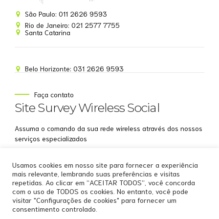
Site Survey Wireless
São Paulo: 011 2626 9593
Online agora
Rio de Janeiro: 021 2577 7755
Santa Catarina
Belo Horizonte: 031 2626 9593
NOME
Faça contato
Site Survey Wireless Social
EMAIL
Assuma o comando da sua rede wireless através dos nossos
WHATSAPP
serviços especializados
Aceito receber comunicações da Site Survey
Usamos cookies em nosso site para fornecer a experiência
Wireless
mais relevante, lembrando suas preferências e visitas
repetidas. Ao clicar em “ACEITAR TODOS”, você concorda
Iniciar conversa
com o uso de TODOS os cookies. No entanto, você pode
visitar "Configurações de cookies" para fornecer um
consentimento controlado.
Copyright by
Site Survey Wireless
.