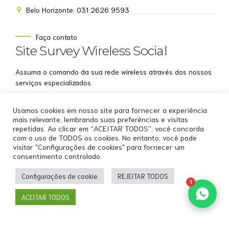
Belo Horizonte: 031 2626 9593
NOME
Faça contato
Site Survey Wireless Social
EMAIL
Assuma o comando da sua rede wireless através dos nossos
WHATSAPP
serviços especializados
Aceito receber comunicações da Site Survey
Usamos cookies em nosso site para fornecer a experiência
Wireless
mais relevante, lembrando suas preferências e visitas
repetidas. Ao clicar em “ACEITAR TODOS”, você concorda
Iniciar conversa
com o uso de TODOS os cookies. No entanto, você pode
visitar "Configurações de cookies" para fornecer um
consentimento controlado.
Copyright by
Site Survey Wireless
.
Configurações de cookie
REJEITAR TODOS
Home
Sobre Nós
Serviços WiFi Profissionais
1
Soluções WiFi Profissionais
Recursos
Cases
Clientes
ACEITAR TODOS
Contato
Back to top