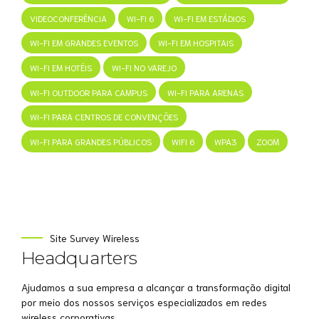
VIDEOCONFERÊNCIA
WI-FI 6
WI-FI EM ESTÁDIOS
WI-FI EM GRANDES EVENTOS
WI-FI EM HOSPITAIS
WI-FI EM HOTÉIS
WI-FI NO VAREJO
WI-FI OUTDOOR PARA CAMPUS
WI-FI PARA ARENAS
WI-FI PARA CENTROS DE CONVENÇÕES
WI-FI PARA GRANDES PÚBLICOS
WIFI 6
WPA3
ZOOM
Site Survey Wireless
Headquarters
Ajudamos a sua empresa a alcançar a transformação digital
por meio dos nossos serviços especializados em redes
wireless corporativas