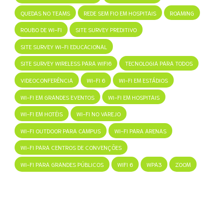
QUEDAS NO TEAMS
REDE SEM FIO EM HOSPITAIS
ROAMING
ROUBO DE WI-FI
SITE SURVEY PREDITIVO
SITE SURVEY WI-FI EDUCACIONAL
SITE SURVEY WIRELESS PARA WIFI6
TECNOLOGIA PARA TODOS
VIDEOCONFERÊNCIA
WI-FI 6
WI-FI EM ESTÁDIOS
WI-FI EM GRANDES EVENTOS
WI-FI EM HOSPITAIS
WI-FI EM HOTÉIS
WI-FI NO VAREJO
WI-FI OUTDOOR PARA CAMPUS
WI-FI PARA ARENAS
WI-FI PARA CENTROS DE CONVENÇÕES
WI-FI PARA GRANDES PÚBLICOS
WIFI 6
WPA3
ZOOM