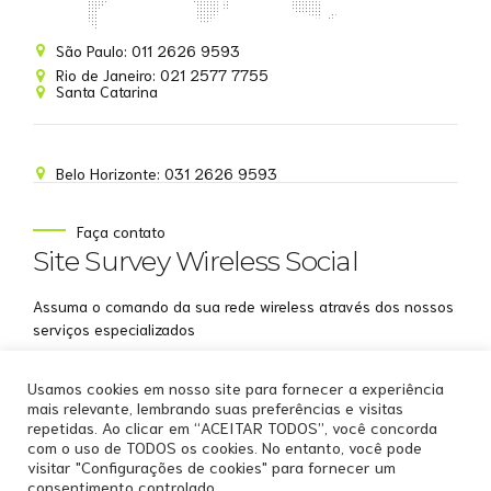
Site Survey Wireless
São Paulo: 011 2626 9593
Online agora
Rio de Janeiro: 021 2577 7755
Santa Catarina
Belo Horizonte: 031 2626 9593
NOME
Faça contato
Site Survey Wireless Social
EMAIL
Assuma o comando da sua rede wireless através dos nossos
WHATSAPP
serviços especializados
Aceito receber comunicações da Site Survey
Usamos cookies em nosso site para fornecer a experiência
Wireless
mais relevante, lembrando suas preferências e visitas
repetidas. Ao clicar em “ACEITAR TODOS”, você concorda
Iniciar conversa
com o uso de TODOS os cookies. No entanto, você pode
visitar "Configurações de cookies" para fornecer um
consentimento controlado.
Copyright by
Site Survey Wireless
.