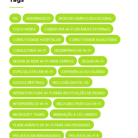
5G
AGRONEGÓCIO
BYOD EM CAMPUS EDUCACIONAL
CISCO WEBEX
COBERTURA WI-FI EM ÁREAS EXTERNAS
CONECTIVIDADE HOSPITALAR
CONECTIVIDADE IGUALITÁRIA
CONSULTORIA WI-FI
DESEMPENHO DE WI-FI
DESIGN DE REDE WI-FI PARA CAMPUS
DESIGN WI-FI
ESPECIALISTAS EM WI-FI
EXPERIÊNCIA DO USUÁRIO
GOOGLE MEETINGS
INCLUSÃO DIGITAL 5G
INFRAESTRUTURA WI-FI PARA INSTITUIÇÕES DE ENSINO
INTERFERÊNCIA WI-FI
MELHORES PRÁTICAS WI-FI
MICROSOFT TEAMS
MINERAÇÃO A CÉU ABERTO
PLANEJAMENTO DE WI-FI PARA UNIVERSIDADES
PROJETOS EM MINERADORAS
PROJETOS WI-FI 6