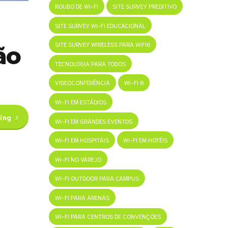
ROUBO DE WI-FI
SITE SURVEY PREDITIVO
SITE SURVEY WI-FI EDUCACIONAL
SITE SURVEY WIRELESS PARA WIFI6
ão
TECNOLOGIA PARA TODOS
VIDEOCONFERÊNCIA
WI-FI 6
WI-FI EM ESTÁDIOS
ing
WI-FI EM GRANDES EVENTOS
WI-FI EM HOSPITAIS
WI-FI EM HOTÉIS
WI-FI NO VAREJO
WI-FI OUTDOOR PARA CAMPUS
WI-FI PARA ARENAS
WI-FI PARA CENTROS DE CONVENÇÕES