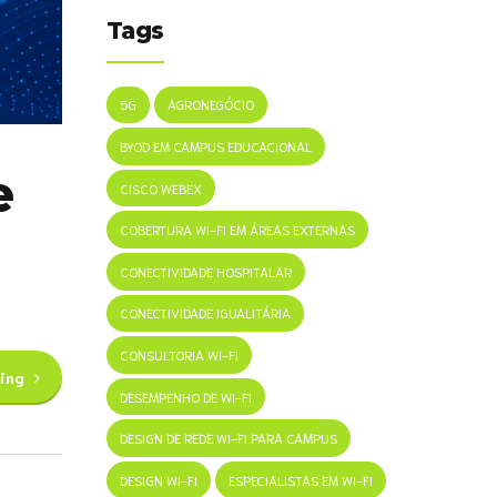
Tags
5G
AGRONEGÓCIO
BYOD EM CAMPUS EDUCACIONAL
e
CISCO WEBEX
COBERTURA WI-FI EM ÁREAS EXTERNAS
CONECTIVIDADE HOSPITALAR
CONECTIVIDADE IGUALITÁRIA
CONSULTORIA WI-FI
ing
DESEMPENHO DE WI-FI
DESIGN DE REDE WI-FI PARA CAMPUS
DESIGN WI-FI
ESPECIALISTAS EM WI-FI