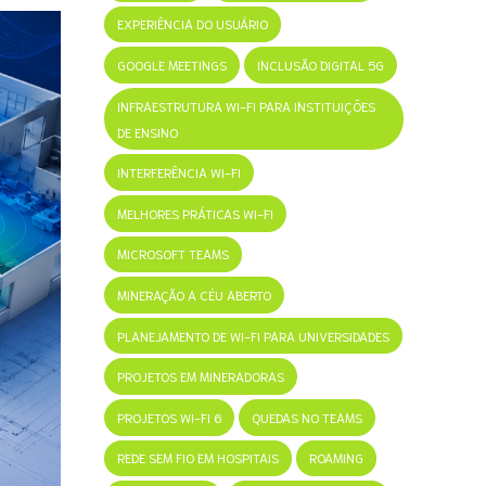
EXPERIÊNCIA DO USUÁRIO
GOOGLE MEETINGS
INCLUSÃO DIGITAL 5G
INFRAESTRUTURA WI-FI PARA INSTITUIÇÕES
DE ENSINO
INTERFERÊNCIA WI-FI
MELHORES PRÁTICAS WI-FI
MICROSOFT TEAMS
MINERAÇÃO A CÉU ABERTO
PLANEJAMENTO DE WI-FI PARA UNIVERSIDADES
PROJETOS EM MINERADORAS
PROJETOS WI-FI 6
QUEDAS NO TEAMS
REDE SEM FIO EM HOSPITAIS
ROAMING