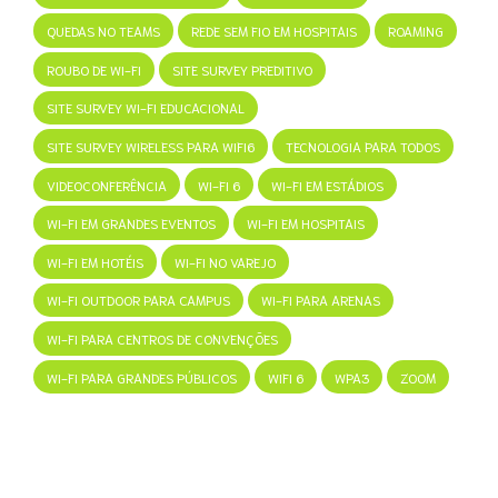
QUEDAS NO TEAMS
REDE SEM FIO EM HOSPITAIS
ROAMING
ROUBO DE WI-FI
SITE SURVEY PREDITIVO
SITE SURVEY WI-FI EDUCACIONAL
SITE SURVEY WIRELESS PARA WIFI6
TECNOLOGIA PARA TODOS
VIDEOCONFERÊNCIA
WI-FI 6
WI-FI EM ESTÁDIOS
WI-FI EM GRANDES EVENTOS
WI-FI EM HOSPITAIS
WI-FI EM HOTÉIS
WI-FI NO VAREJO
WI-FI OUTDOOR PARA CAMPUS
WI-FI PARA ARENAS
WI-FI PARA CENTROS DE CONVENÇÕES
WI-FI PARA GRANDES PÚBLICOS
WIFI 6
WPA3
ZOOM