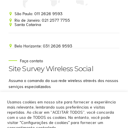
Site Survey Wireless
São Paulo: 011 2626 9593
Online agora
Rio de Janeiro: 021 2577 7755
Santa Catarina
Belo Horizonte: 031 2626 9593
NOME
Faça contato
Site Survey Wireless Social
EMAIL
Assuma o comando da sua rede wireless através dos nossos
WHATSAPP
serviços especializados
Aceito receber comunicações da Site Survey
Usamos cookies em nosso site para fornecer a experiência
Wireless
mais relevante, lembrando suas preferências e visitas
repetidas. Ao clicar em “ACEITAR TODOS”, você concorda
Iniciar conversa
com o uso de TODOS os cookies. No entanto, você pode
visitar "Configurações de cookies" para fornecer um
consentimento controlado.
Copyright by
Site Survey Wireless
.