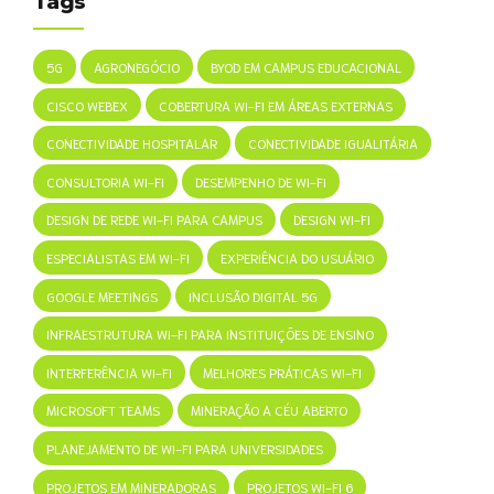
Tags
5G
AGRONEGÓCIO
BYOD EM CAMPUS EDUCACIONAL
CISCO WEBEX
COBERTURA WI-FI EM ÁREAS EXTERNAS
CONECTIVIDADE HOSPITALAR
CONECTIVIDADE IGUALITÁRIA
CONSULTORIA WI-FI
DESEMPENHO DE WI-FI
DESIGN DE REDE WI-FI PARA CAMPUS
DESIGN WI-FI
ESPECIALISTAS EM WI-FI
EXPERIÊNCIA DO USUÁRIO
GOOGLE MEETINGS
INCLUSÃO DIGITAL 5G
INFRAESTRUTURA WI-FI PARA INSTITUIÇÕES DE ENSINO
INTERFERÊNCIA WI-FI
MELHORES PRÁTICAS WI-FI
MICROSOFT TEAMS
MINERAÇÃO A CÉU ABERTO
PLANEJAMENTO DE WI-FI PARA UNIVERSIDADES
PROJETOS EM MINERADORAS
PROJETOS WI-FI 6