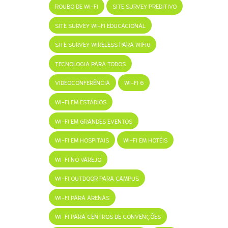
ROUBO DE WI-FI
SITE SURVEY PREDITIVO
SITE SURVEY WI-FI EDUCACIONAL
SITE SURVEY WIRELESS PARA WIFI6
TECNOLOGIA PARA TODOS
VIDEOCONFERÊNCIA
WI-FI 6
WI-FI EM ESTÁDIOS
WI-FI EM GRANDES EVENTOS
WI-FI EM HOSPITAIS
WI-FI EM HOTÉIS
WI-FI NO VAREJO
WI-FI OUTDOOR PARA CAMPUS
WI-FI PARA ARENAS
WI-FI PARA CENTROS DE CONVENÇÕES