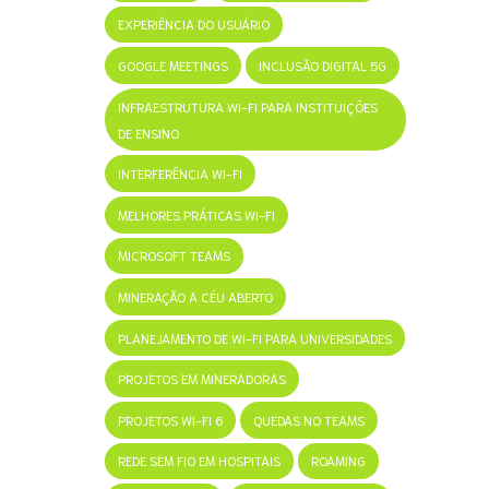
EXPERIÊNCIA DO USUÁRIO
GOOGLE MEETINGS
INCLUSÃO DIGITAL 5G
INFRAESTRUTURA WI-FI PARA INSTITUIÇÕES
DE ENSINO
INTERFERÊNCIA WI-FI
MELHORES PRÁTICAS WI-FI
MICROSOFT TEAMS
MINERAÇÃO A CÉU ABERTO
PLANEJAMENTO DE WI-FI PARA UNIVERSIDADES
PROJETOS EM MINERADORAS
PROJETOS WI-FI 6
QUEDAS NO TEAMS
REDE SEM FIO EM HOSPITAIS
ROAMING