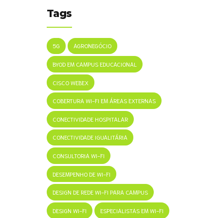
Tags
5G
AGRONEGÓCIO
BYOD EM CAMPUS EDUCACIONAL
CISCO WEBEX
COBERTURA WI-FI EM ÁREAS EXTERNAS
CONECTIVIDADE HOSPITALAR
CONECTIVIDADE IGUALITÁRIA
CONSULTORIA WI-FI
DESEMPENHO DE WI-FI
DESIGN DE REDE WI-FI PARA CAMPUS
DESIGN WI-FI
ESPECIALISTAS EM WI-FI