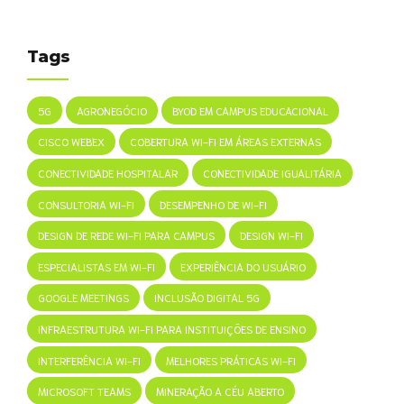
Tags
5G
AGRONEGÓCIO
BYOD EM CAMPUS EDUCACIONAL
CISCO WEBEX
COBERTURA WI-FI EM ÁREAS EXTERNAS
CONECTIVIDADE HOSPITALAR
CONECTIVIDADE IGUALITÁRIA
CONSULTORIA WI-FI
DESEMPENHO DE WI-FI
DESIGN DE REDE WI-FI PARA CAMPUS
DESIGN WI-FI
ESPECIALISTAS EM WI-FI
EXPERIÊNCIA DO USUÁRIO
GOOGLE MEETINGS
INCLUSÃO DIGITAL 5G
INFRAESTRUTURA WI-FI PARA INSTITUIÇÕES DE ENSINO
INTERFERÊNCIA WI-FI
MELHORES PRÁTICAS WI-FI
MICROSOFT TEAMS
MINERAÇÃO A CÉU ABERTO