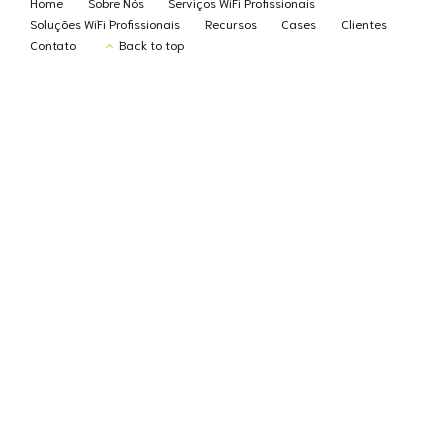
Home
Sobre Nós
Serviços WiFi Profissionais
Soluções WiFi Profissionais
Recursos
Cases
Clientes
Contato
Back to top