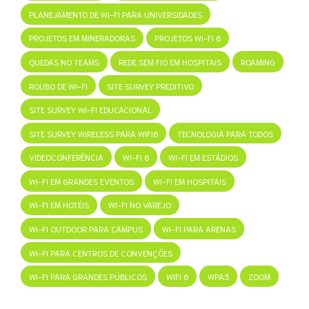
PLANEJAMENTO DE WI-FI PARA UNIVERSIDADES
PROJETOS EM MINERADORAS
PROJETOS WI-FI 6
QUEDAS NO TEAMS
REDE SEM FIO EM HOSPITAIS
ROAMING
ROUBO DE WI-FI
SITE SURVEY PREDITIVO
SITE SURVEY WI-FI EDUCACIONAL
SITE SURVEY WIRELESS PARA WIFI6
TECNOLOGIA PARA TODOS
VIDEOCONFERÊNCIA
WI-FI 6
WI-FI EM ESTÁDIOS
WI-FI EM GRANDES EVENTOS
WI-FI EM HOSPITAIS
WI-FI EM HOTÉIS
WI-FI NO VAREJO
WI-FI OUTDOOR PARA CAMPUS
WI-FI PARA ARENAS
WI-FI PARA CENTROS DE CONVENÇÕES
WI-FI PARA GRANDES PÚBLICOS
WIFI 6
WPA3
ZOOM