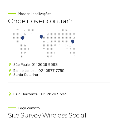
Nossas localizações
Onde nos encontrar?
Site Survey Wireless
São Paulo: 011 2626 9593
Online agora
Rio de Janeiro: 021 2577 7755
Santa Catarina
Belo Horizonte: 031 2626 9593
NOME
Faça contato
Site Survey Wireless Social
EMAIL