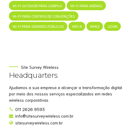
WI-FI OUTDOOR PARA CAMPUS
WI-FI PARA ARENAS
WI-FI PARA CENTROS DE CONVENÇÕES
WI-FI PARA GRANDES PÚBLICOS
WIFI 6
WPA3
ZOOM
Site Survey Wireless
Headquarters
Ajudamos a sua empresa a alcançar a transformação digital
por meio dos nossos serviços especializados em redes
wireless corporativas
011 2626 9593
info@sitesurveywireless.com.br
sitesurveywireless.com.br