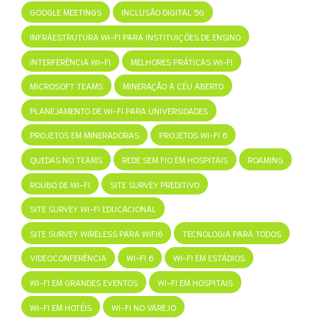
GOOGLE MEETINGS
INCLUSÃO DIGITAL 5G
INFRAESTRUTURA WI-FI PARA INSTITUIÇÕES DE ENSINO
INTERFERÊNCIA WI-FI
MELHORES PRÁTICAS WI-FI
MICROSOFT TEAMS
MINERAÇÃO A CÉU ABERTO
PLANEJAMENTO DE WI-FI PARA UNIVERSIDADES
PROJETOS EM MINERADORAS
PROJETOS WI-FI 6
QUEDAS NO TEAMS
REDE SEM FIO EM HOSPITAIS
ROAMING
ROUBO DE WI-FI
SITE SURVEY PREDITIVO
SITE SURVEY WI-FI EDUCACIONAL
SITE SURVEY WIRELESS PARA WIFI6
TECNOLOGIA PARA TODOS
VIDEOCONFERÊNCIA
WI-FI 6
WI-FI EM ESTÁDIOS
WI-FI EM GRANDES EVENTOS
WI-FI EM HOSPITAIS
WI-FI EM HOTÉIS
WI-FI NO VAREJO