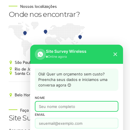
Nossas localizações
Onde nos encontrar?
Site Survey Wireless
✕
Online agora
São Paulo: 011 2626 9593
Rio de Janeiro: 021 2577 7755
Santa Catarina
Olá! Quer um orçamento sem custo?
Preencha seus dados e iniciamos uma
conversa agora 😊
Belo Horizonte: 031 2626 9593
NOME
Faça contato
EMAIL
Site Survey Wireless Social
Assuma o comando da sua rede wireless através dos nossos